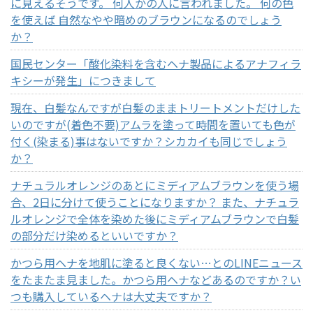
に見えるそうです。 何人かの人に言われました。 何の色
を使えば 自然なやや暗めのブラウンになるのでしょう
か？
国民センター「酸化染料を含むヘナ製品によるアナフィラ
キシーが発生」につきまして
現在、白髪なんですが白髪のままトリートメントだけした
いのですが(着色不要)アムラを塗って時間を置いても色が
付く(染まる)事はないですか？シカカイも同じでしょう
か？
ナチュラルオレンジのあとにミディアムブラウンを使う場
合、2日に分けて使うことになりますか？ また、ナチュラ
ルオレンジで全体を染めた後にミディアムブラウンで白髪
の部分だけ染めるといいですか？
かつら用ヘナを地肌に塗ると良くない…とのLINEニュース
をたまたま見ました。かつら用ヘナなどあるのですか？い
つも購入しているヘナは大丈夫ですか？