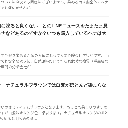
については直後でも問題はございません。染める時は髪全体にヘナ
も構いませんが、 ...
に塗ると良くない…とのLINEニュースをたまたま見
ヘナなどあるのですか？いつも購入しているヘナは大
工毛髪を染めるための人体にとって大変危険な化学染料です。 当
けても安全なように、自然原料だけで作られ危険な物質（重金属な
門の分析会社が ...
ン ナチュラルブラウンでは白髪がほとんど染まらな
すいのはミディアムブラウンとなります。もっとも染まりやすいの
ですが白髪はオレンジ色に染まります。ナチュラルオレンジのあと
めると明るめの茶 ...