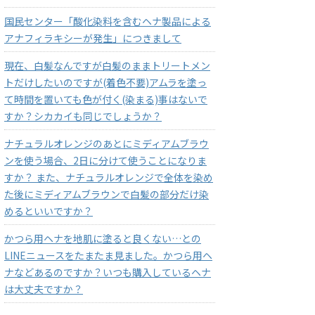
国民センター「酸化染料を含むヘナ製品による
アナフィラキシーが発生」につきまして
現在、白髪なんですが白髪のままトリートメン
トだけしたいのですが(着色不要)アムラを塗っ
て時間を置いても色が付く(染まる)事はないで
すか？シカカイも同じでしょうか？
ナチュラルオレンジのあとにミディアムブラウ
ンを使う場合、2日に分けて使うことになりま
すか？ また、ナチュラルオレンジで全体を染め
た後にミディアムブラウンで白髪の部分だけ染
めるといいですか？
かつら用ヘナを地肌に塗ると良くない…との
LINEニュースをたまたま見ました。かつら用ヘ
ナなどあるのですか？いつも購入しているヘナ
は大丈夫ですか？