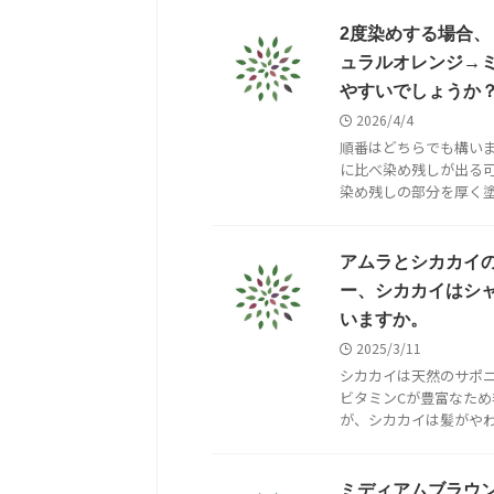
2度染めする場合
ュラルオレンジ→
やすいでしょうか
2026/4/4
順番はどちらでも構い
に比べ染め残しが出る
染め残しの部分を厚く塗る
アムラとシカカイ
ー、シカカイはシ
いますか。
2025/3/11
シカカイは天然のサポ
ビタミンCが豊富なた
が、シカカイは髪がやわら
ミディアムブラウ