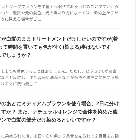
ウンとダークブラウンを半量ずつ混ぜてお使いとのことですが、ダ
多いと、髪質や元の髪色、光の当たり方によっては、染め上がりが
に見える場合がご ...
すが白髪のままトリートメントだけしたいのですが(着
って時間を置いても色が付く(染まる)事はないです
じでしょうか？
たままでも着色することはありません。ただし、ビタミンCが豊富
水などと反応し、爪や容器や洗面台などが茶色や黒色に変色する場
すぐに洗い流して ...
ジのあとにミディアムブラウンを使う場合、2日に分け
ますか？ また、ナチュラルオレンジで全体を染めた後
ウンで白髪の部分だけ染めるといいですか？
目に染められた後、１日くらい染まり具合を見られて２度目をお勧