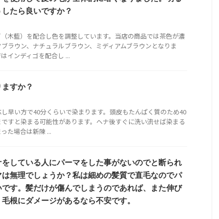
うしたら良いですか？
ゴ（木藍）を配合し色を調整しています。当店の商品では茶色が濃
クブラウン、ナチュラルブラウン、ミディアムブラウンとなりま
インディゴを配合し ...
りますか？
し早い方で40分くらいで染まります。頭皮もたんぱく質のため40
まですと染まる可能性があります。ヘナ後すぐに洗い流せば染まる
た場合は新陳 ...
ナをしている人にパーマをした事がないのでと断られ
マは無理でしょうか？私は細めの髪質で直毛なのでパ
いです。髪だけが傷んでしまうのであれば、また伸び
、毛根にダメージがあるなら不安です。