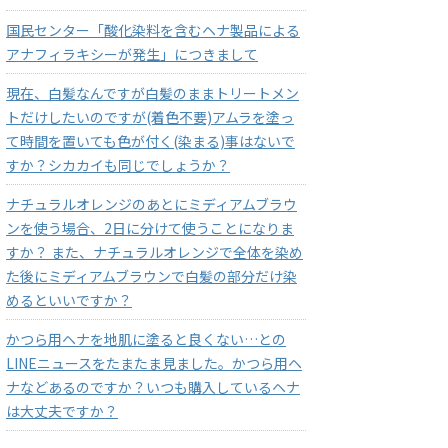
国民センター「酸化染料を含むヘナ製品による
アナフィラキシーが発生」につきまして
現在、白髪なんですが白髪のままトリートメン
トだけしたいのですが(着色不要)アムラを塗っ
て時間を置いても色が付く(染まる)事はないで
すか？シカカイも同じでしょうか？
ナチュラルオレンジのあとにミディアムブラウ
ンを使う場合、2日に分けて使うことになりま
すか？ また、ナチュラルオレンジで全体を染め
た後にミディアムブラウンで白髪の部分だけ染
めるといいですか？
かつら用ヘナを地肌に塗ると良くない…との
LINEニュースをたまたま見ました。かつら用ヘ
ナなどあるのですか？いつも購入しているヘナ
は大丈夫ですか？