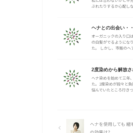
私には合わないかと半
ぶれたりするか心配しなが
ヘナとの出会い・
オーガニックの入り口
の白髪がでるようにな
た。 しかし、市販のヘア
2度染めから解放さ
ヘナ染めを始めて三年
た。2度染めが段々と
悩んでいたところ行きつけ
ヘナを使用しても 縮
の効果は?