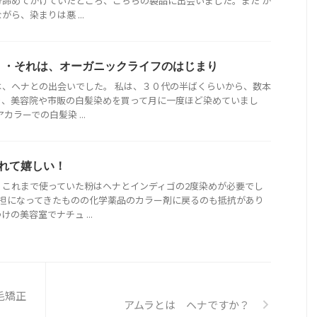
分諦めてかけていたところ、こちらの製品に出会いました。また か
ら、染まりは悪 ...
・・それは、オーガニックライフのはじまり
は、ヘナとの出会いでした。 私は、３０代の半ばくらいから、数本
り、美容院や市販の白髪染めを買って月に一度ほど染めていまし
カラーでの白髪染 ...
れて嬉しい！
、これまで使っていた粉はヘナとインディゴの2度染めが必要でし
負担になってきたものの化学薬品のカラー剤に戻るのも抵抗があり
の美容室でナチュ ...
毛矯正
アムラとは ヘナですか？