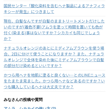
国民センター「酸化染料を含むヘナ製品によるアナフィラ
キシーが発生」につきまして
現在、白髪なんですが白髪のままトリートメントだけした
いのですが(着色不要)アムラを塗って時間を置いても色が
付く(染まる)事はないですか？シカカイも同じでしょう
か？
ナチュラルオレンジのあとにミディアムブラウンを使う場
合、2日に分けて使うことになりますか？ また、ナチュラ
ルオレンジで全体を染めた後にミディアムブラウンで白髪
の部分だけ染めるといいですか？
かつら用ヘナを地肌に塗ると良くない…とのLINEニュース
をたまたま見ました。かつら用ヘナなどあるのですか？い
つも購入しているヘナは大丈夫ですか？
みなさんの投稿や質問
アムラ、シカカイの使い方 (2)