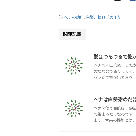
-
ヘナの効用
,
白髪、抜け毛の予防
関連記事
髪はつるつるで艶
ヘナで４回染めました
の様なので塗りにくく
るつるで艶が出ており、今
ヘナは白髪染めだ
ヘナを使う目的は、頭
で染まるだけなのです
ます。本来の機能とは、体