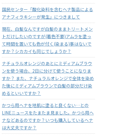
国民センター「酸化染料を含むヘナ製品による
アナフィラキシーが発生」につきまして
現在、白髪なんですが白髪のままトリートメン
トだけしたいのですが(着色不要)アムラを塗っ
て時間を置いても色が付く(染まる)事はないで
すか？シカカイも同じでしょうか？
ナチュラルオレンジのあとにミディアムブラウ
ンを使う場合、2日に分けて使うことになりま
すか？ また、ナチュラルオレンジで全体を染め
た後にミディアムブラウンで白髪の部分だけ染
めるといいですか？
かつら用ヘナを地肌に塗ると良くない…との
LINEニュースをたまたま見ました。かつら用ヘ
ナなどあるのですか？いつも購入しているヘナ
は大丈夫ですか？