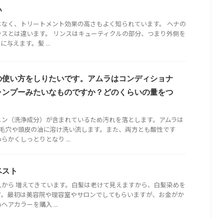
い
はなく、トリートメント効果の高さもよく知られています。 ヘナの
スとは違います。 リンスはキューティクルの部分、つまり外側を
与えます。髪 ...
の使い方をしりたいです。アムラはコンディショナ
ャンプーみたいなものですか？どのくらいの量をつ
ニン（洗浄成分）が含まれているため汚れを落とします。アムラは
め毛穴や頭皮の油に溶け洗い流します。また、両方とも酸性です
かくしっとりとなり ...
ベスト
から 増えてきています。白髪は老けて見えますから、白髪染めを
す。最初は美容院や理容室やサロンでしてもらいますが、お金がか
アカラーを購入 ...