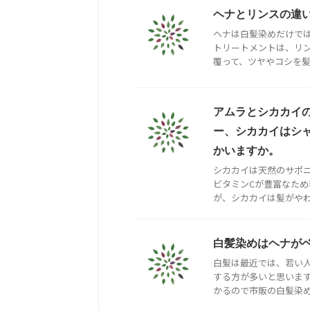
ヘナとリンスの違
ヘナは白髪染めだけで
トリートメントは、リン
覆って、ツヤやコシを髪に
アムラとシカカイ
ー、シカカイはシ
かいますか。
シカカイは天然のサポ
ビタミンCが豊富なた
が、シカカイは髪がやわら
白髪染めはヘナが
白髪は最近では、若い人
する方が多いと思いま
かるので市販の白髪染めヘ