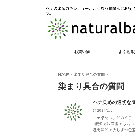
ヘナの染め方やレビュー、よくある質問などお役
す。
お買い物
よくある
HOME
>
染まり具合の質問
>
染まり具合の質問
ヘナ染めの適切な
2024/1/6
ヘナ染めは、どのくら
2度染めは直後でも2，
週間ほどで少しずつ色落ち