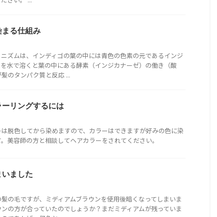
染まる仕組み
カニズムは、インディゴの葉の中には青色の色素の元であるインジ
ゴを水で溶くと葉の中にある酵素（インジカナーゼ）の働き（酸
のタンパク質と反応 ...
ラーリングするには
ーは脱色してから染めますので、カラーはできますが好みの色に染
す。美容師の方と相談してヘアカラーをされてください。
まいました
の髪の毛ですが、ミディアムブラウンを使用後暗くなってしまいま
ウンの方が合っていたのでしょうか？まだミディアムが残っていま