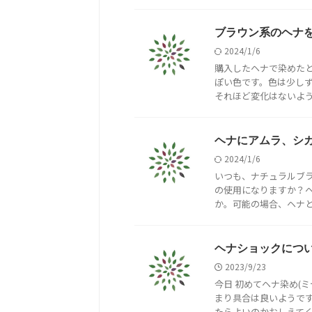
ブラウン系のヘナ
2024/1/6
購入したヘナで染めた
ぽい色です。色は少し
それほど変化はないようで
ヘナにアムラ、シ
2024/1/6
いつも、ナチュラルブ
の使用になりますか？
か。可能の場合、ヘナとの
ヘナショックにつ
2023/9/23
今日 初めてヘナ染め(
まり具合は良いようです
たらよいのかおしえてくだ