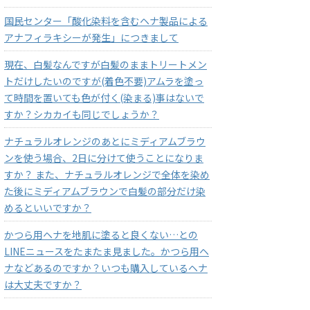
国民センター「酸化染料を含むヘナ製品による
アナフィラキシーが発生」につきまして
現在、白髪なんですが白髪のままトリートメン
トだけしたいのですが(着色不要)アムラを塗っ
て時間を置いても色が付く(染まる)事はないで
すか？シカカイも同じでしょうか？
ナチュラルオレンジのあとにミディアムブラウ
ンを使う場合、2日に分けて使うことになりま
すか？ また、ナチュラルオレンジで全体を染め
た後にミディアムブラウンで白髪の部分だけ染
めるといいですか？
かつら用ヘナを地肌に塗ると良くない…との
LINEニュースをたまたま見ました。かつら用ヘ
ナなどあるのですか？いつも購入しているヘナ
は大丈夫ですか？