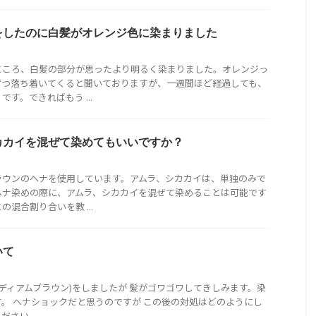
をしたのに白髪がオレンジ色に染まりました
ところ、白髪の部分が思ったより明るく染まりました。オレンジっ
ずつ落ち着いてくると聞いておりますが、一週間ほど経過しても、
す。できればもう ...
カカイを混ぜて染めてもいいですか？
ラウンのヘナを使用しています。アムラ、シカカイは、単独のみで
ヘナ染めの際に、アムラ、シカカイを混ぜて染めることは可能です
混合割り合いを教 ...
いて
ミディアムブラウン)をしましたが 髪がゴワゴワしてきしみます。染
。 ヘナショックだと思うのですが この後の対処はどのようにし
さい。 ...