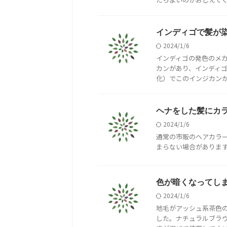
インディゴで髪が
2024/1/6
インディゴの発色のメ
カンがあり、インディ
化）でこのインジカンが髪
ヘナをした髪にカ
2024/1/6
通常の市販のヘアカラ
まらない場合がありま
色が暗くなってし
2024/1/6
地毛がアッシュ系茶色
した。ナチュラルブラ