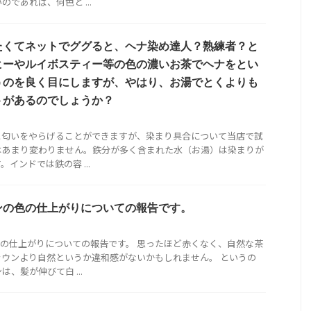
であれば、何色と ...
たくてネットでググると、ヘナ染め達人？熟練者？と
ヒーやルイボスティー等の色の濃いお茶でヘナをとい
うのを良く目にしますが、やはり、お湯でとくよりも
トがあるのでしょうか？
と匂いをやらげることができますが、染まり具合について当店で試
はあまり変わりません。鉄分が多く含まれた水（お湯）は染まりが
インドでは鉄の容 ...
ンの色の仕上がりについての報告です。
の仕上がりについての報告です。 思ったほど赤くなく、自然な茶
ウンより自然というか違和感がないかもしれません。 というの
、髪が伸びて白 ...